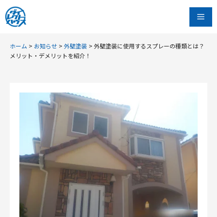
コ
Me
ン
テ
ン
ホーム
>
お知らせ
>
外壁塗装
>
外壁塗装に使用するスプレーの種類とは？
メリット・デメリットを紹介！
ツ
へ
ス
キ
ッ
プ