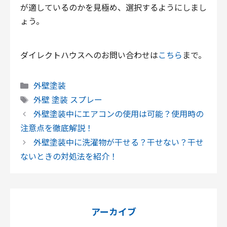
が適しているのかを見極め、選択するようにしまし
ょう。
ダイレクトハウスへのお問い合わせは
こちら
まで。
カ
外壁塗装
テ
タ
外壁 塗装 スプレー
ゴ
グ
外壁塗装中にエアコンの使用は可能？使用時の
リ
注意点を徹底解説！
ー
外壁塗装中に洗濯物が干せる？干せない？干せ
ないときの対処法を紹介！
アーカイブ