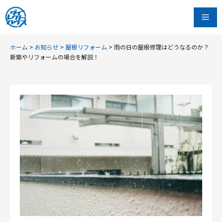
コ
Me
ン
テ
ン
ホーム
>
お知らせ
>
屋根リフォーム
>
雨の日の屋根修理はどうなるのか？
新築やリフォームの場合を解説！
ツ
へ
ス
キ
ッ
プ