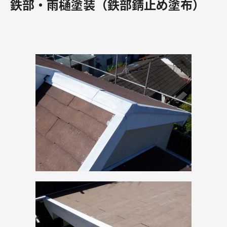
鉄部・雨樋塗装（鉄部錆止め塗布）