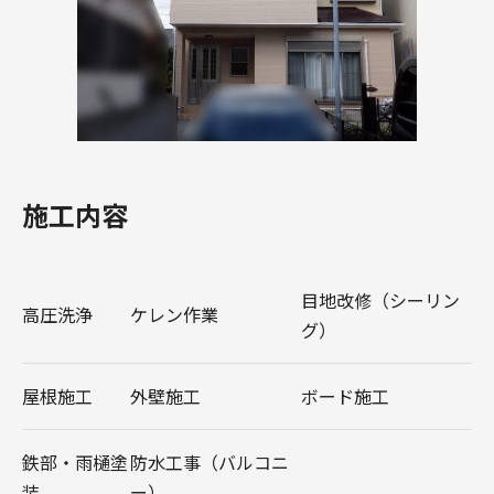
施工内容
目地改修（シーリン
高圧洗浄
ケレン作業
グ）
屋根施工
外壁施工
ボード施工
鉄部・雨樋塗
防水工事（バルコニ
装
ー）