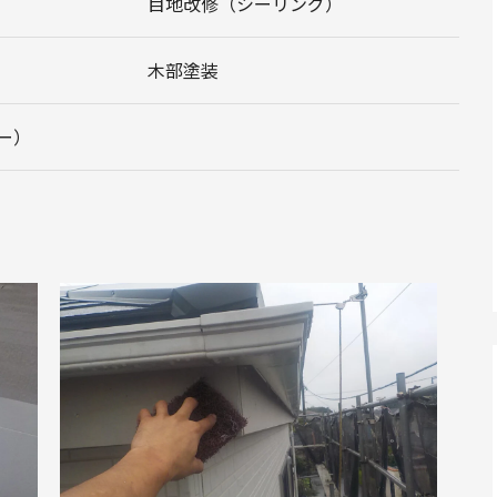
目地改修（シーリング）
木部塗装
ー）