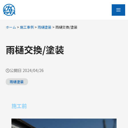
コ
Me
ン
テ
ン
ホーム
>
施工事例
>
雨樋塗装
>
雨樋交換/塗装
ツ
へ
雨樋交換/塗装
ス
キ
ッ
公開日
2024/04/26
プ
雨樋塗装
施工前