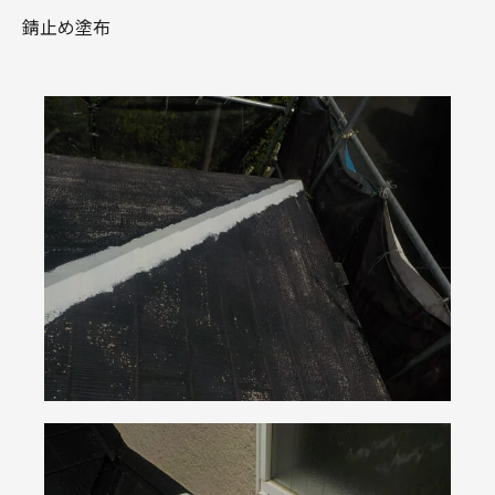
錆止め塗布