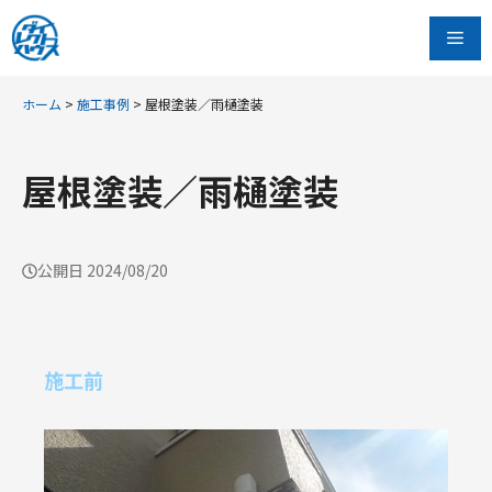
コ
Me
ン
テ
ン
ホーム
>
施工事例
>
屋根塗装／雨樋塗装
ツ
へ
屋根塗装／雨樋塗装
ス
キ
ッ
公開日
2024/08/20
プ
施工前