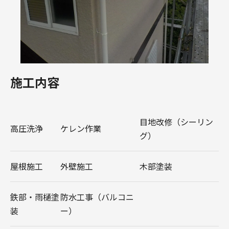
施工内容
目地改修（シーリン
高圧洗浄
ケレン作業
グ）
屋根施工
外壁施工
木部塗装
鉄部・雨樋塗
防水工事（バルコニ
装
ー）