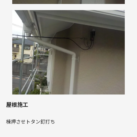
屋根施工
棟押させトタン釘打ち