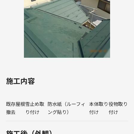
施工内容
既存屋根
雪止め取
防水紙（ルーフィ
本体取り
役物取り
撤去
り付け
ング貼り）
付け
付け
施工後（外観）