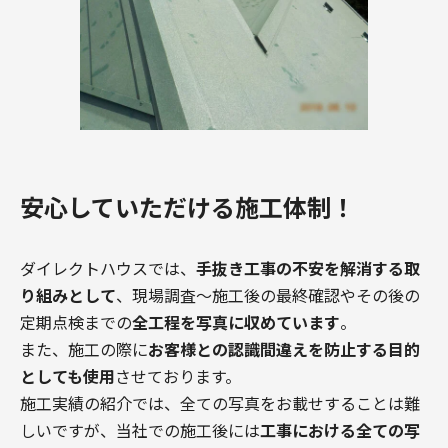
安心していただける施工体制！
ダイレクトハウスでは、
手抜き工事の不安を解消する取
り組みとして
、現場調査〜施工後の最終確認やその後の
定期点検までの
全工程を写真に収めています
。
また、施工の際に
お客様との認識間違えを防止する目的
としても使用
させております。
施工実績の紹介では、全ての写真をお載せすることは難
しいですが、当社での施工後には
工事における全ての写