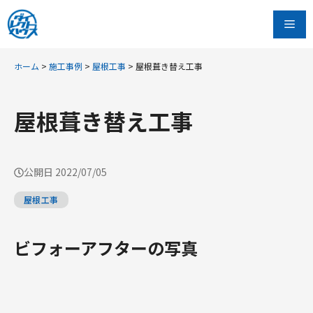
コ
Me
ン
テ
ン
ホーム
>
施工事例
>
屋根工事
>
屋根葺き替え工事
ツ
へ
屋根葺き替え工事
ス
キ
ッ
公開日
2022/07/05
プ
屋根工事
ビフォーアフターの写真