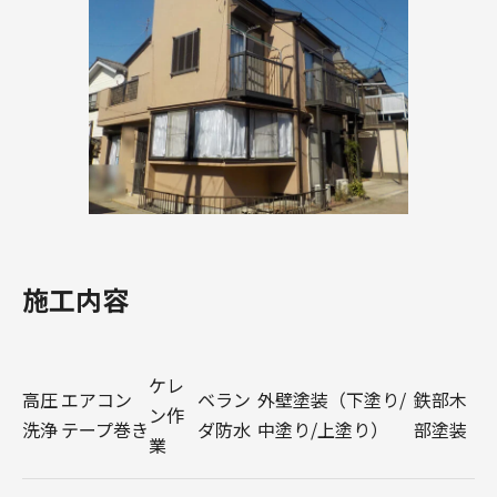
施工内容
ケレ
高圧
エアコン
ベラン
外壁塗装（下塗り/
鉄部木
ン作
洗浄
テープ巻き
ダ防水
中塗り/上塗り）
部塗装
業