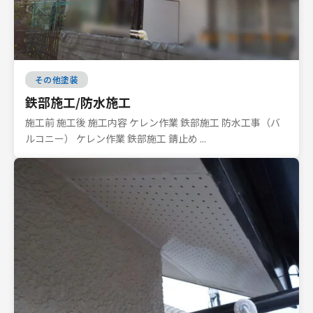
その他塗装
鉄部施工/防水施工
施工前 施工後 施工内容 ケレン作業 鉄部施工 防水工事（バ
ルコニー） ケレン作業 鉄部施工 錆止め ...