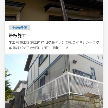
その他塗装
帯板施工
施工前 施工後 施工内容 旧塗膜ケレン 帯板エポキシシーラ塗
布 帯板パテ下地処理（2回） 目地コーキ ...