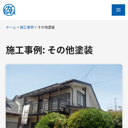
コ
Me
ン
テ
ン
ホーム
>
施工事例
>
その他塗装
ツ
へ
施工事例: その他塗装
ス
キ
ッ
プ