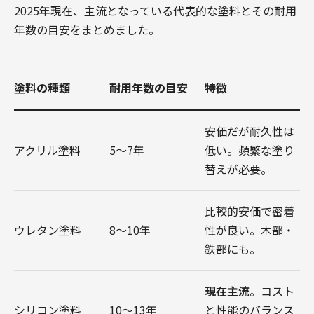
較！あなたに合う塗料はどれ？
2025年現在、主流となっている代表的な塗料とその耐用
アクリル塗料・ウレタン塗料：初期費用を抑え
年数の目安をまとめました。
たい方向け
シリコン塗料・ラジカル制御型塗料：コストパ
フォーマンス重視の方向け
塗料の種類
耐用年数の目安
特徴
フッ素塗料・無機塗料：長期的な耐久性を最優
先したい方向け
安価だが耐久性は
外壁塗装の耐用年数を延ばすには？自分でできる
アクリル塗料
5～7年
低い。頻繁な塗り
簡単メンテナンスとプロの点検
替えが必要。
自分でできる！定期的なセルフチェックと洗浄
専門業者による定期点検のススメ
外壁塗装の塗り替え時期はいつ？見逃せない劣化
比較的安価で密着
症状チェックリスト
ウレタン塗料
8～10年
性が良い。木部・
これが出たら要注意！主な劣化サイン
鉄部にも。
まとめ：外壁塗装の耐用年数を理解し、最適な選
択とメンテナンスを
現在主流
。コスト
シリコン塗料
10～13年
と性能のバランス