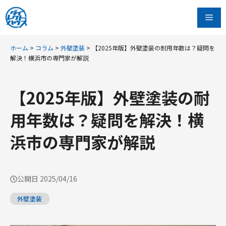
コ
Me
ン
テ
ン
ホーム
>
コラム
>
外壁塗装
>
【2025年版】外壁塗装の耐用年数は？疑問を
解決！横浜市の専門家が解説
ツ
へ
ス
【2025年版】外壁塗装の耐
キ
用年数は？疑問を解決！横
ッ
プ
浜市の専門家が解説
公開日
2025/04/16
外壁塗装