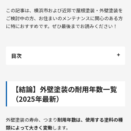
この記事は、横浜市および近郊で屋根塗装・外壁塗装を
ご検討中の方、お住まいのメンテナンスに関心のある方
に特におすすめです。ぜひ最後までお読みください！
目次
【結論】外壁塗装の耐用年数一覧（2025年最新）
外壁塗装の耐用年数は塗料だけじゃない！影響す
る3つの重要ファクター
【結論】外壁塗装の耐用年数一覧
1. 施工品質：職人の技術と丁寧な作業
（2025年最新）
2. 建物の立地環境：紫外線・雨風・塩害の影
響
3. 下地の状態：塗装前の壁の状態
外壁塗装の寿命、つまり
耐用年数は、使用する塗料の種
【塗料種類別】耐用年数・費用・特徴を徹底比
類によって大きく変動
します。