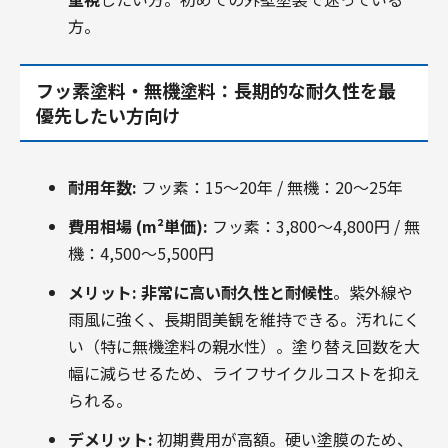
方。
フッ素塗料・無機塗料：長期的な耐久性を最
優先したい方向け
耐用年数:
フッ素：15～20年 / 無機：20～25年
費用相場 (m²単価):
フッ素：3,800～4,800円 / 無
機：4,500～5,500円
メリット:
非常に高い耐久性と耐候性
。紫外線や
雨風に強く、長期間美観を維持できる。汚れにく
い（特に無機塗料の親水性）。塗り替え回数を大
幅に減らせるため、ライフサイクルコストを抑え
られる。
デメリット:
初期費用が高額。硬い塗膜のため、