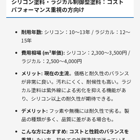
シリコン塗料・ラジカル制御型塗料：コスト
パフォーマンス重視の方向け
耐用年数:
シリコン：10～13年 / ラジカル：12～
15年
費用相場 (m²単価):
シリコン：2,300～3,500円 /
ラジカル：2,500～4,000円
メリット:
現在の主流
。価格と耐久性のバランス
が非常に良い。汚れにくく、耐候性も高い。ラジ
カル塗料は紫外線による劣化を抑える機能があ
り、シリコン以上の耐久性が期待できる。
デメリット:
フッ素や無機には耐久性で劣る。製
品の種類が多く、品質に差がある場合も。
こんな方におすすめ:
コストと性能のバランスを
重視
したい方。初めての外壁塗装で迷っている